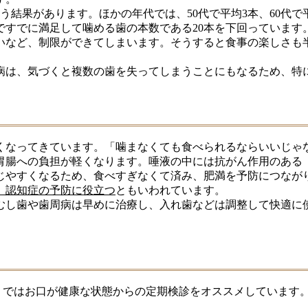
結果があります。ほかの年代では、50代で平均3本、60代で平均
代ですでに満足して噛める歯の本数である20本を下回っています
いなど、制限ができてしまいます。そうすると食事の楽しさも
病は、気づくと複数の歯を失ってしまうことにもなるため、特
さ
くなってきています。「噛まなくても食べられるならいいじゃ
胃腸への負担が軽くなります。唾液の中には抗がん作用のある
じやすくなるため、食べすぎなくて済み、肥満を予防につなが
、認知症の予防に役立つ
ともいわれています。
むし歯や歯周病は早めに治療し、入れ歯などは調整して快適に
ク」ではお口が健康な状態からの定期検診をオススメしています