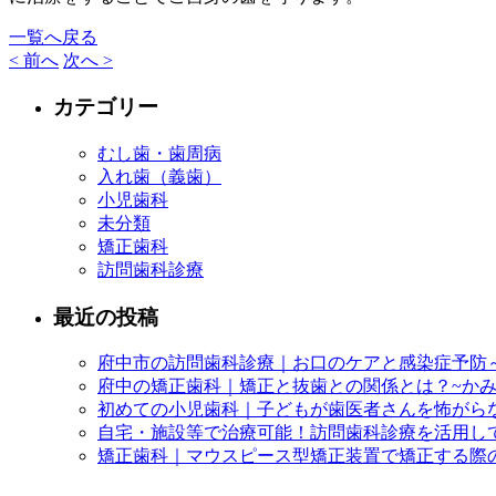
一覧へ戻る
< 前へ
次へ >
カテゴリー
むし歯・歯周病
入れ歯（義歯）
小児歯科
未分類
矯正歯科
訪問歯科診療
最近の投稿
府中市の訪問歯科診療｜お口のケアと感染症予防
府中の矯正歯科｜矯正と抜歯との関係とは？~か
初めての小児歯科｜子どもが歯医者さんを怖がら
自宅・施設等で治療可能！訪問歯科診療を活用し
矯正歯科｜マウスピース型矯正装置で矯正する際