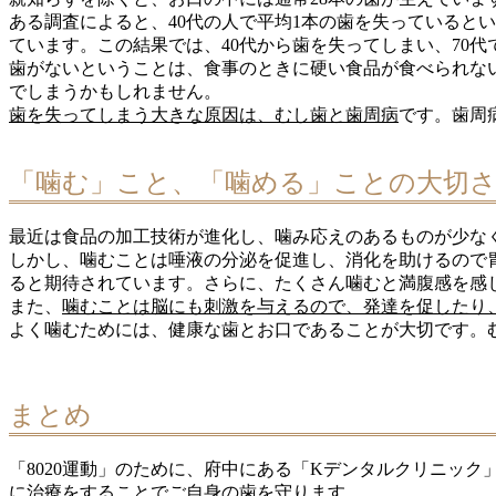
ある調査によると、40代の人で平均1本の歯を失っているという
ています。この結果では、40代から歯を失ってしまい、70
歯がないということは、食事のときに硬い食品が食べられな
でしまうかもしれません。
歯を失ってしまう大きな原因は、むし歯と歯周病
です。歯周
「噛む」こと、「噛める」ことの大切
最近は食品の加工技術が進化し、噛み応えのあるものが少な
しかし、噛むことは唾液の分泌を促進し、消化を助けるので
ると期待されています。さらに、たくさん噛むと満腹感を感
また、
噛むことは脳にも刺激を与えるので、発達を促したり
よく噛むためには、健康な歯とお口であることが大切です。
まとめ
「8020運動」のために、府中にある「Kデンタルクリニッ
に治療をすることでご自身の歯を守ります。