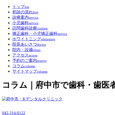
トップ
top
初診の流れ
first
診療案内
service
小児歯科
service
訪問歯科診療
visiting
矯正歯科・小児矯正歯科
service
ホワイトニング
whitening
院長あいさつ
doctor
院内・設備
clinic
アクセス
access
予約のご案内
reserve
コラム
column
サイトマップ
column
コラム｜府中市で歯科・歯医
042-314-0122