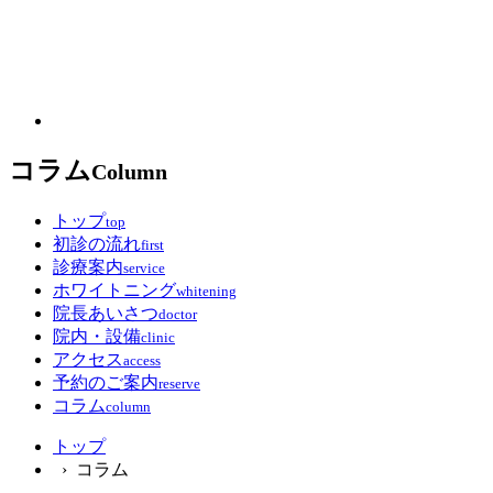
コラム
Column
トップ
top
初診の流れ
first
診療案内
service
ホワイトニング
whitening
院長あいさつ
doctor
院内・設備
clinic
アクセス
access
予約のご案内
reserve
コラム
column
トップ
› コラム