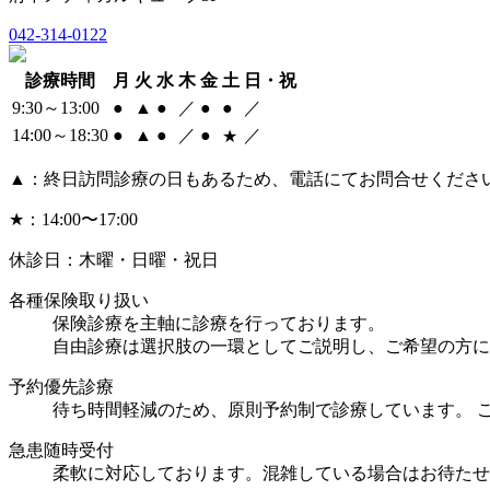
042-314-0122
診療時間
月
火
水
木
金
土
日・祝
9:30～13:00
●
▲
●
／
●
●
／
14:00～18:30
●
▲
●
／
●
／
★
▲：終日訪問診療の日もあるため、電話にてお問合せください。
★：14:00〜17:00
休診日：木曜・日曜・祝日
各種保険取り扱い
保険診療を主軸に診療を行っております。
自由診療は選択肢の一環としてご説明し、ご希望の方に
予約優先診療
待ち時間軽減のため、原則予約制で診療しています。 ご
急患随時受付
柔軟に対応しております。混雑している場合はお待たせ